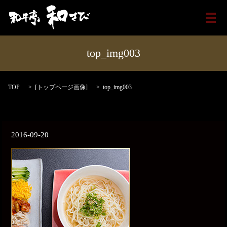
メ
top_img003
TOP
[
トップページ画像
]
top_img003
2016-09-20